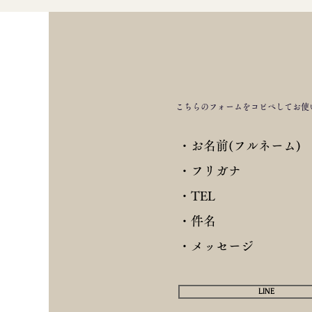
​こちらのフォームをコピペしてお使
・お名前(フルネーム)​
・フリガナ​
・TEL​
・件名
​・メッセージ
LINE