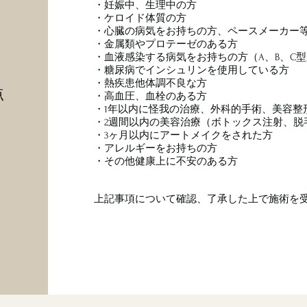
・妊娠中、生理中の方
・ケロイド体質の方
・心臓の病気をお持ちの方、ペースメーカー
・金属類やプロテーゼのある方
・血液感染する病気をお持ちの方（A、B、C型肝
・糖尿病でインシュリンを使用している方
・熱疾患他体調不良な方
点
・高血圧、血栓のある方
・1年以内に怪我の治療、外科的手術、美容整
・2週間以内の美容治療（ボトックス注射、脱
・3ヶ月以内にアートメイクをされた方
・アレルギーをお持ちの方
・その他健康上に不安のある方
上記事項について確認、了承した上で施術を